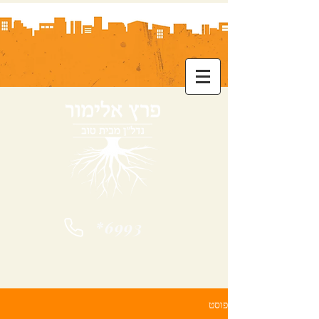
*6993
פוסט