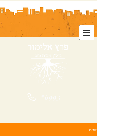
*6993
פוסט