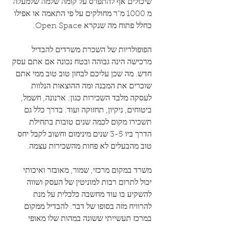
שיכולים אף להתפרס על קומה שלמה שלמעלה 
מ 1000 מ"ר מחולקים על פי התאמה או אפילו 
כחלל פתוח מה שנקרא Open Space. 
הפופולריות של השכרת משרדים להבדיל 
מרכישה הינה גבוהה ובטח נכונה אם אתם עסק 
חדש. מה שכן עליכם לבחון טוב טוב ממי אתם 
שוכרים את המבנה ומה ההוצאות הנלוות 
לעסקה מלבד השכירות כגון: ארנונה, חשמל, 
ביטוחים, ניקיון, תחזוקה ועוד. בדרך כלל גם 
תשכירו מקום לכמה שנים טובות בתחילת 
הדרך ביו 3-5 שנים מינימום וחשוב לקבל יחס 
טוב מהבעלים לא פחות מהשכירות עצמה.
משרד במקום מרכזי, שמור, מאובזר ואיכותי 
יכול לתרום רבות למוניטין של העסק ושווה 
להשקיע בו עוד מחשבה כלכלית על מנת 
להרוויח מזה בסופו של דבר. להבדיל ממקום 
במרכז תעשייתי ששונה במהות שלו מאופי 