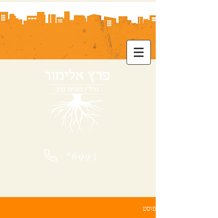
*6993
פוסט