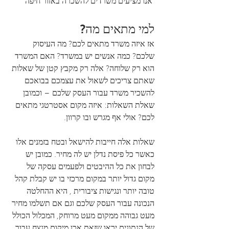
 אנו מציעים משרדים להשכרה באזור חיפה 
למי מתאים מה?
אז איזה משרד מתאים לכם? מה העיסוק 
שלכם? כמה אנשים יש במשרד? האם המשרד 
הוא רק שלוחה? אלה רק מקבץ קטן של שאלות 
שאתם צריכים לשאול את עצמכם בבואכם 
להשכיר משרד עבור העסק שלכם – וכמובן 
שאלת השאלות: איזה מקום אסטרטגי מתאים 
לכם? אולי אף מגרש ובו קרוון.
שאלות אלה חייבות להישאל ובטח בזמנים אלו 
כאשר כל פיסת נדלן יש לה מחיר. כמובן יש 
לבחון את כל ההיבטים ולפעמים עסקה של 
מקום גדול יותר במקום מרכזי בו יש קבלת קהל 
טובה יותר ונגישות ציבורית , היא ההחלטה 
הנכונה עבור העסק שלכם וגם אם תשלמו מחיר 
מעט גבוהה ממקום מעט מרוחק, המכלול הכולל 
של הנתונים יראו שזאת אכן מיקום מנצח עבור 