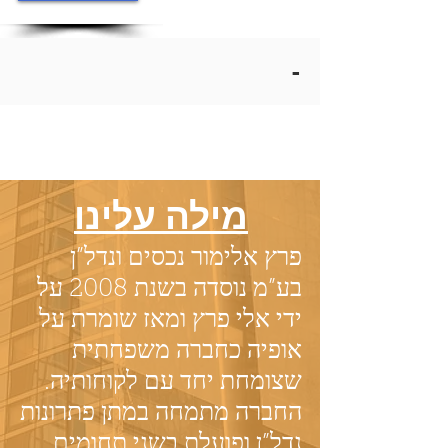
-
מילה עלינו
פרץ אלימור נכסים ונדל”ן
בע”מ נוסדה בשנת 2008 על
ידי אלי פרץ ומאז שומרת על
אופיה כחברה משפחתית
שצומחת יחד עם לקוחותיה.
החברה מתמחה במתן פתרונות
נדל”ן ופועלת בשני תחומים