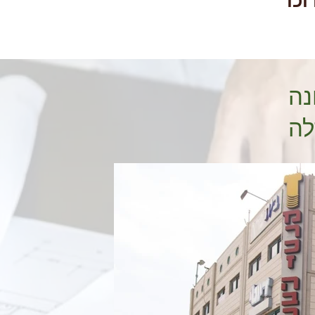
וכו
נה
לה