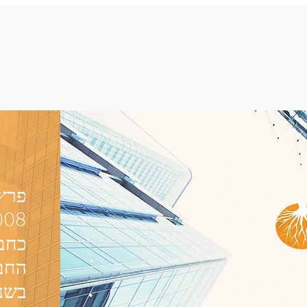
פרץ 
כחב
החבר
בשני